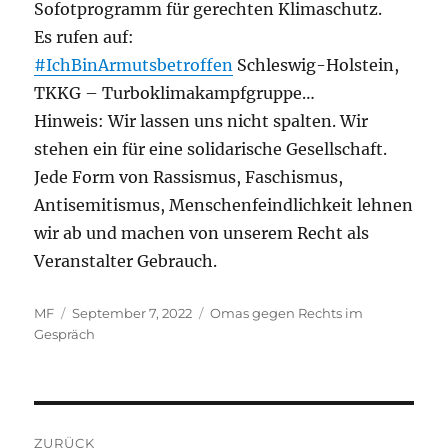
Sofotprogramm für gerechten Klimaschutz.
Es rufen auf:
#IchBinArmutsbetroffen
Schleswig-Holstein,
TKKG – Turboklimakampfgruppe…
Hinweis: Wir lassen uns nicht spalten. Wir
stehen ein für eine solidarische Gesellschaft.
Jede Form von Rassismus, Faschismus,
Antisemitismus, Menschenfeindlichkeit lehnen
wir ab und machen von unserem Recht als
Veranstalter Gebrauch.
Autor
Veröffentlicht
Kategorien
MF
September 7, 2022
Omas gegen Rechts im
am
Gespräch
Beitragsnavigation
ZURÜCK