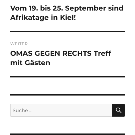
Vom 19. bis 25. September sind
Vorheriger
Beitrag:
Afrikatage in Kiel!
WEITER
OMAS GEGEN RECHTS Treff
Nächster
Beitrag:
mit Gästen
SU
Suche
nach: