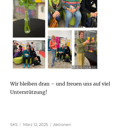
Wir bleiben dran – und freuen uns auf viel
Unterstützung!
Autor
Veröffentlicht
Kategorien
SKS
März 12, 2025
Aktionen
am