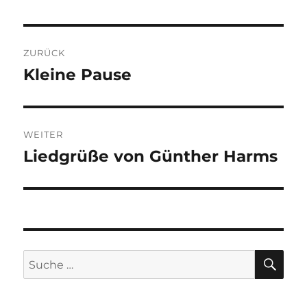
Beitragsnavigation
ZURÜCK
Kleine Pause
Vorheriger
Beitrag:
WEITER
Liedgrüße von Günther Harms
Nächster
Beitrag:
SU
Suche
nach: