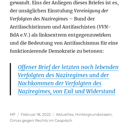
gewandt. Eins der Anliegen dieses Briefes ist es,
der unsäglichen Einstufung
Vereinigung der
Verfolgten des Naziregimes
– Bund der
Antifaschistinnen und Antifaschisten (
VVN
-
BdA e.V.) als linksextrem entgegenzuwirken
und die Bedeutung von Antifaschismus für eine
funktionierende Demokratie zu betonen:
Offener Brief der letzten noch lebenden
Verfolgten des Naziregimes und der
Nachkommen der Verfolgten des
Naziregimes, von Exil und Widerstand
Autor
Veröffentlicht
Kategorien
MF
Februar 18, 2022
Aktuelles
,
Hintergrundwissen
,
am
Omas gegen Rechts im Gespräch