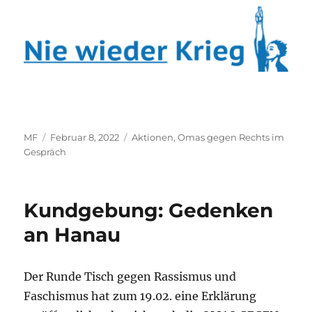
Autor
Veröffentlicht
Kategorien
MF
Februar 8, 2022
Aktionen
,
Omas gegen Rechts im
am
Gespräch
Kundgebung: Gedenken
an Hanau
Der Runde Tisch gegen Rassismus und
Faschismus hat zum 19.02. eine Erklärung