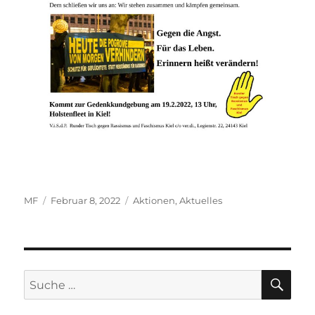
Autor
Veröffentlicht
Kategorien
MF
Februar 8, 2022
Aktionen
,
Aktuelles
am
SU
Suche
nach: