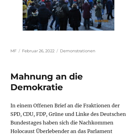
Autor
Veröffentlicht
Kategorien
MF
Februar 26, 2022
Demonstrationen
am
Mahnung an die
Demokratie
In einem Offenen Brief an die Fraktionen der
SPD, CDU, FDP, Grüne und Linke des Deutschen
Bundestages haben sich die Nachkommen
Holocaust Überlebender an das Parlament