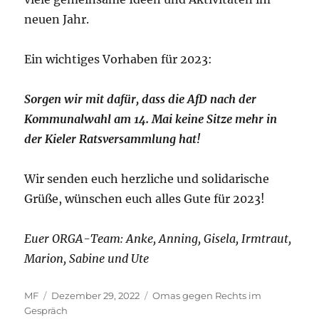
neuen Jahr.
Ein wichtiges Vorhaben für 2023:
Sorgen wir mit dafür, dass die AfD nach der
Kommunalwahl am 14. Mai
keine Sitze mehr in
der Kieler Ratsversammlung hat!
Wir senden euch herzliche und solidarische
Grüße, wünschen euch alles Gute für 2023!
Euer ORGA-Team: Anke, Anning, Gisela, Irmtraut,
Marion, Sabine und Ute
Autor
Veröffentlicht
Kategorien
MF
Dezember 29, 2022
Omas gegen Rechts im
am
Gespräch