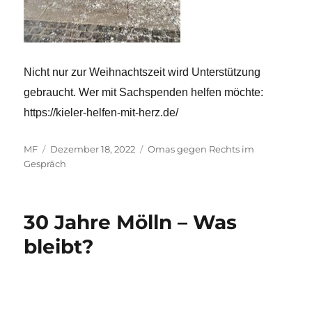
Nicht nur zur Weihnachtszeit wird Unterstützung
gebraucht. Wer mit Sachspenden helfen möchte:
https://kieler-helfen-mit-herz.de/
Autor
Veröffentlicht
Kategorien
MF
Dezember 18, 2022
Omas gegen Rechts im
am
Gespräch
30 Jahre Mölln – Was
bleibt?