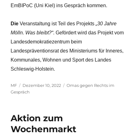
EmBIPoC (Uni Kiel) ins Gespräch kommen.
Die
Veranstaltung ist Teil des Projekts
„30 Jahre
Mölln. Was bleibt?“
. Gefördert wird das Projekt vom
Landesdemokratiezentrum beim
Landespräventionsrat des Ministeriums für Inneres,
Kommunales, Wohnen und Sport des Landes
Schleswig-Holstein.
Autor
Veröffentlicht
Kategorien
MF
Dezember 10, 2022
Omas gegen Rechts im
am
Gespräch
Aktion zum
Wochenmarkt