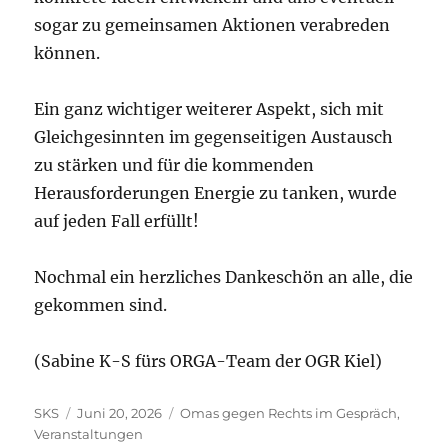
sogar zu gemeinsamen Aktionen verabreden
können.
Ein ganz wichtiger weiterer Aspekt, sich mit
Gleichgesinnten im gegenseitigen Austausch
zu stärken und für die kommenden
Herausforderungen Energie zu tanken, wurde
auf jeden Fall erfüllt!
Nochmal ein herzliches Dankeschön an alle, die
gekommen sind.
(Sabine K-S fürs ORGA-Team der OGR Kiel)
Autor
Veröffentlicht
Kategorien
SKS
Juni 20, 2026
Omas gegen Rechts im Gespräch
,
am
Veranstaltungen