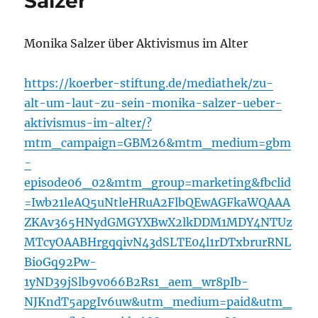
Salzer
Monika Salzer über Aktivismus im Alter
https://koerber-stiftung.de/mediathek/zu-
alt-um-laut-zu-sein-monika-salzer-ueber-
aktivismus-im-alter/?
mtm_campaign=GBM26&mtm_medium=gbm
-
episode06_02&mtm_group=marketing&fbclid
=Iwb21leAQ5uNtleHRuA2FlbQEwAGFkaWQAAA
ZKAv365HNydGMGYXBwX2lkDDM1MDY4NTUz
MTcyOAABHrgqqivN43dSLTE04l1rDTxbrurRNL
BioGq92Pw-
1yND39jSlb9v066B2Rs1_aem_wr8pIb-
NJKndT5apgIv6uw&utm_medium=paid&utm_