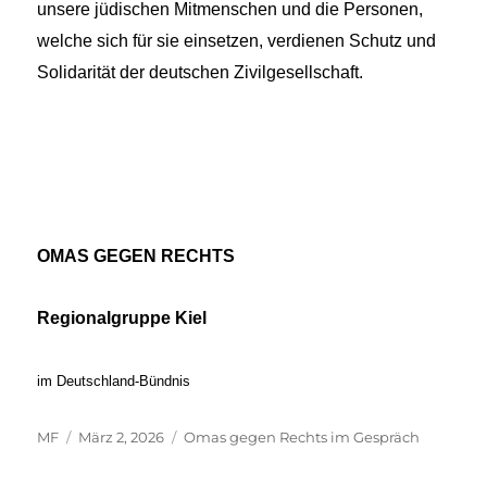
unsere jüdischen Mitmenschen und die Personen,
welche sich für sie einsetzen, verdienen Schutz und
Solidarität der deutschen Zivilgesellschaft.
OMAS GEGEN RECHTS
Regionalgruppe Kiel
im Deutschland-Bündnis
Autor
Veröffentlicht
Kategorien
MF
März 2, 2026
Omas gegen Rechts im Gespräch
am