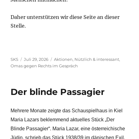
Daher unterstützen wir diese Seite an dieser
Stelle.
Autor
Veröffentlicht
Kategorien
SKS
Juli 29, 2026
Aktionen
,
Nützlich & interessant
,
am
Omas gegen Rechts im Gespräch
Der blinde Passagier
Mehrere Monate zeigte das Schauspielhaus in Kiel
Maria Lazars beklemmend aktuelles Stück „Der
Blinde Passagier“. Maria Lazar, eine österreichische
Jüdin, schrieb das Stück 1938/39 im dänischen Exil.