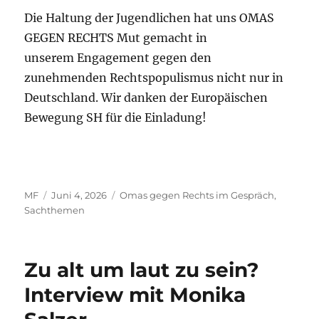
Die Haltung der Jugendlichen hat uns OMAS
GEGEN RECHTS Mut gemacht in
unserem Engagement gegen den
zunehmenden Rechtspopulismus nicht nur in
Deutschland. Wir danken der Europäischen
Bewegung SH für die Einladung!
Autor
Veröffentlicht
Kategorien
MF
Juni 4, 2026
Omas gegen Rechts im Gespräch
,
am
Sachthemen
Zu alt um laut zu sein?
Interview mit Monika