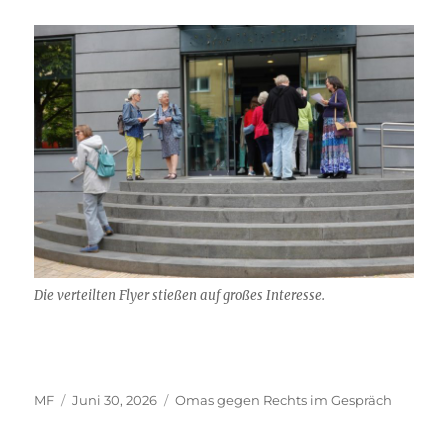
Die verteilten Flyer stießen auf großes Interesse.
Autor
Veröffentlicht
Kategorien
MF
Juni 30, 2026
Omas gegen Rechts im Gespräch
am