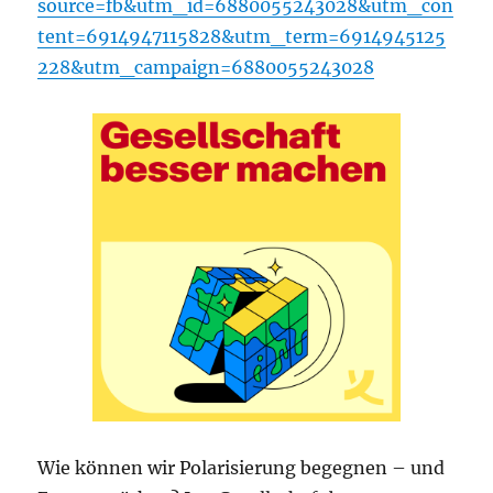
source=fb&utm_id=6880055243028&utm_con
tent=6914947115828&utm_term=6914945125
228&utm_campaign=6880055243028
Wie können wir Polarisierung begegnen – und