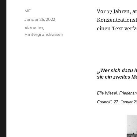
Autor
MF
Vor 77 Jahren, a
Veröffentlicht
Januar 26, 2022
Konzentrationsla
am
Kategorien
Aktuelles
,
einen Text verfa
Hintergrundwissen
„
Wer sich dazu h
sie ein zweites Ma
Elie Wiesel, Friedens
Council“, 27. Januar 