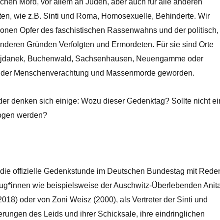
achen Mord, vor allem an Juden, aber auch für alle anderen
gten, wie z.B. Sinti und Roma, Homosexuelle, Behinderte. Wir
ionen Opfer des faschistischen Rassenwahns und der politisch,
anderen Gründen Verfolgten und Ermordeten. Für sie sind Orte
ajdanek, Buchenwald, Sachsenhausen, Neuengamme oder
 der Menschenverachtung und Massenmorde geworden.
er denken sich einige: Wozu dieser Gedenktag? Sollte nicht ei
zogen werden?
 die offizielle Gedenkstunde im Deutschen Bundestag mit Rede
eug*innen wie beispielsweise der Auschwitz-Überlebenden Anit
2018) oder von Zoni Weisz (2000), als Vertreter der Sinti und
rungen des Leids und ihrer Schicksale, ihre eindringlichen