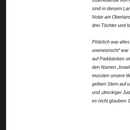
Überlebende von A
sind in diesem La
Notar am
Oberland
drei Töchter und l
Plötzlich war all
unerwünscht“ war 
auf Parkbänken s
den Namen „Israel
mussten unsere Wo
gelben Stern auf 
und „dreckiger Jud
es nicht glauben: