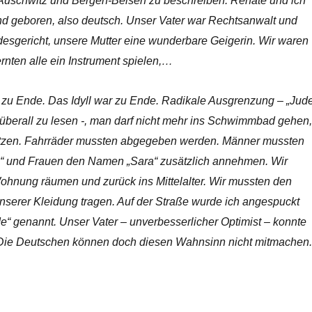
uschwitz und Bergen-Belsen zu beschreiben. Renate und ich
nd geboren, also deutsch. Unser Vater war Rechtsanwalt und
esgericht, unsere Mutter eine wunderbare Geigerin. Wir waren
ernten alle ein Instrument spielen,…
es zu Ende. Das Idyll war zu Ende. Radikale Ausgrenzung – „Jud
überall zu lesen -, man darf nicht mehr ins Schwimmbad gehen,
itzen. Fahrräder mussten abgegeben werden. Männer mussten
“ und Frauen den Namen „Sara“ zusätzlich annehmen. Wir
hnung räumen und zurück ins Mittelalter. Wir mussten den
unserer Kleidung tragen. Auf der Straße wurde ich angespuckt
e“ genannt. Unser Vater – unverbesserlicher Optimist – konnte
 Die Deutschen können doch diesen Wahnsinn nicht mitmachen.