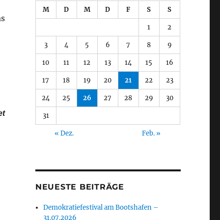
M
D
M
D
F
S
S
as
1
2
3
4
5
6
7
8
9
10
11
12
13
14
15
16
17
18
19
20
21
22
23
24
25
26
27
28
29
30
et
31
« Dez.
Feb. »
NEUESTE BEITRÄGE
Demokratiefestival am Bootshafen –
31.07.2026