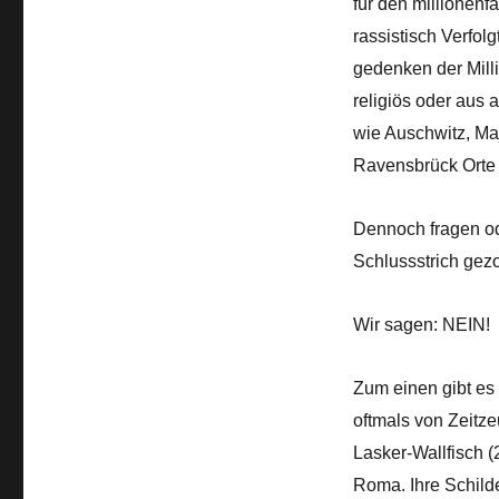
für den millionenf
rassistisch Verfol
gedenken der Mill
religiös oder aus 
wie Auschwitz, M
Ravensbrück Orte
Dennoch fragen od
Schlussstrich ge
Wir sagen: NEIN!
Zum einen gibt es
oftmals von Zeitz
Lasker-Wallfisch (
Roma. Ihre Schilde