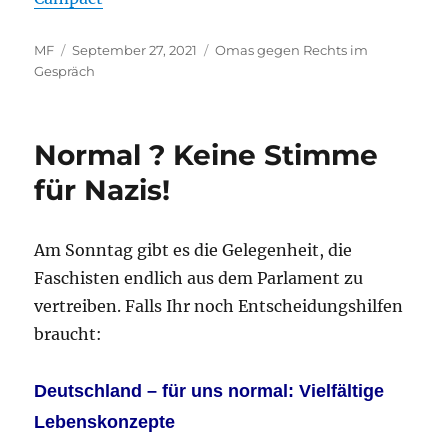
Autor
Veröffentlicht
Kategorien
MF
September 27, 2021
Omas gegen Rechts im
am
Gespräch
Normal ? Keine Stimme
für Nazis!
Am Sonntag gibt es die Gelegenheit, die
Faschisten endlich aus dem Parlament zu
vertreiben. Falls Ihr noch Entscheidungshilfen
braucht:
Deutschland – für uns normal: Vielfältige
Lebenskonzepte