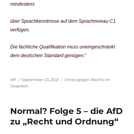
mindestens
über Sprachkenntnisse auf dem Sprachniveau C1
verfügen.
Die fachliche Qualifikation muss uneingeschränkt
dem deutschen Standard genügen
.“
Autor
Veröffentlicht
Kategorien
MF
September 23, 2021
Omas gegen Rechts im
am
Gespräch
Normal? Folge 5 – die AfD
zu „Recht und Ordnung“