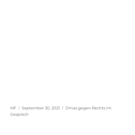
Autor
Veröffentlicht
Kategorien
MF
September 30, 2021
Omas gegen Rechts im
am
Gespräch