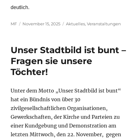
deutlich.
Autor
Veröffentlicht
Kategorien
MF
November 15, 2025
Aktuelles
,
Veranstaltungen
am
Unser Stadtbild ist bunt –
Fragen sie unsere
Töchter!
Unter dem Motto „Unser Stadtbild ist bunt“
hat ein Bündnis von über 30
zivilgesellschaftlichen Organisationen,
Gewerkschaften, der Kirche und Parteien zu
einer Kundgebung und Demonstration am
letzten Mittwoch, den 22. November, gegen