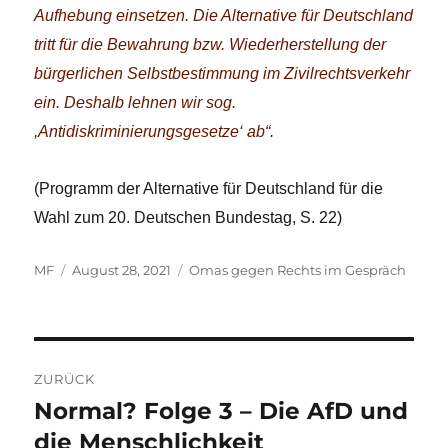
Aufhebung einsetzen. Die Alternative für Deutschland
tritt für die Bewahrung bzw. Wiederherstellung der
bürgerlichen Selbstbestimmung im Zivilrechtsverkehr
ein. Deshalb lehnen wir sog.
,Antidiskriminierungsgesetze‘ ab“.
(Programm der Alternative für Deutschland für die
Wahl zum 20. Deutschen Bundestag, S. 22)
Autor
Veröffentlicht
Kategorien
MF
August 28, 2021
Omas gegen Rechts im Gespräch
am
Beitragsnavigation
ZURÜCK
Normal? Folge 3 – Die AfD und
Vorheriger
Beitrag:
die Menschlichkeit