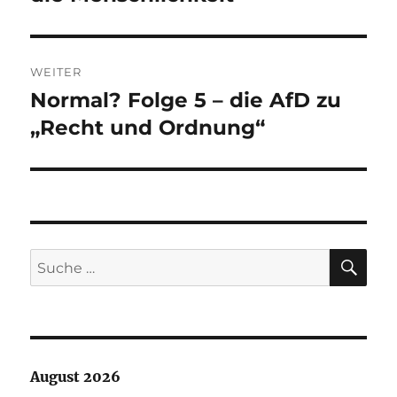
WEITER
Normal? Folge 5 – die AfD zu
Nächster
Beitrag:
„Recht und Ordnung“
SU
Suche
nach:
August 2026