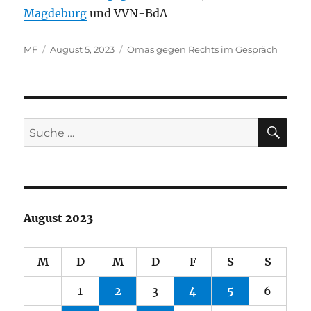
Magdeburg
und VVN-BdA
Autor
Veröffentlicht
Kategorien
MF
August 5, 2023
Omas gegen Rechts im Gespräch
am
SU
Suche
nach:
August 2023
M
D
M
D
F
S
S
1
2
3
4
5
6