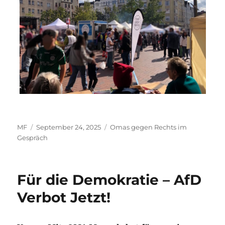
Autor
Veröffentlicht
Kategorien
MF
September 24, 2025
Omas gegen Rechts im
am
Gespräch
Für die Demokratie – AfD
Verbot Jetzt!