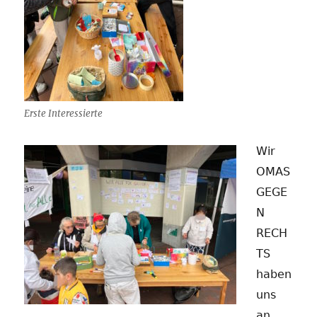
Erste Interessierte
Wir
OMAS
GEGE
N
RECH
TS
haben
uns
an