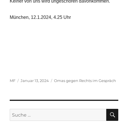
Keiner von uns wird ungeschoren davonkommen.
München, 12.1.2024, 4.25 Uhr
Autor
Veröffentlicht
Kategorien
MF
Januar 13, 2024
Omas gegen Rechts im Gespräch
am
SU
Suche
nach: