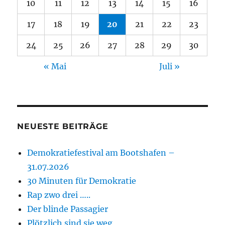
10
11
12
13
14
15
16
17
18
19
20
21
22
23
24
25
26
27
28
29
30
« Mai
Juli »
NEUESTE BEITRÄGE
Demokratiefestival am Bootshafen –
31.07.2026
30 Minuten für Demokratie
Rap zwo drei …..
Der blinde Passagier
Plötzlich sind sie weg