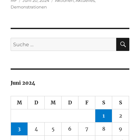
Autor
Veröffentlicht
Kategorien
MF
Juni 20, 2024
Aktionen
,
Aktuelles
,
am
Demonstrationen
SU
Suche
nach:
Juni 2024
M
D
M
D
F
S
S
1
2
3
4
5
6
7
8
9