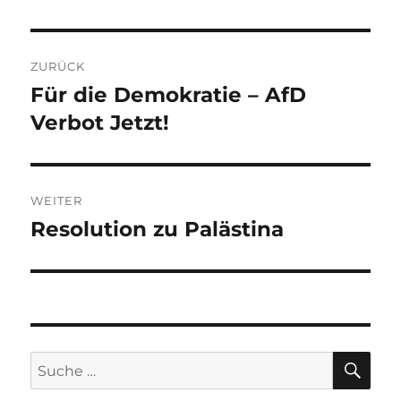
Beitragsnavigation
ZURÜCK
Für die Demokratie – AfD
Vorheriger
Beitrag:
Verbot Jetzt!
WEITER
Resolution zu Palästina
Nächster
Beitrag:
SU
Suche
nach: