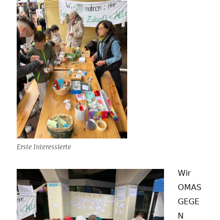
Erste Interessierte
Wir
OMAS
GEGE
N