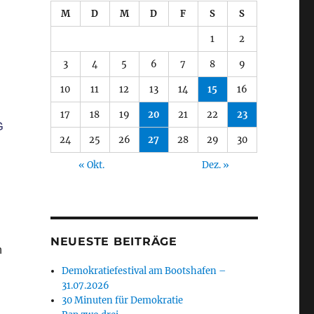
M
D
M
D
F
S
S
1
2
3
4
5
6
7
8
9
10
11
12
13
14
15
16
17
18
19
20
21
22
23
G
24
25
26
27
28
29
30
« Okt.
Dez. »
NEUESTE BEITRÄGE
n
Demokratiefestival am Bootshafen –
31.07.2026
30 Minuten für Demokratie