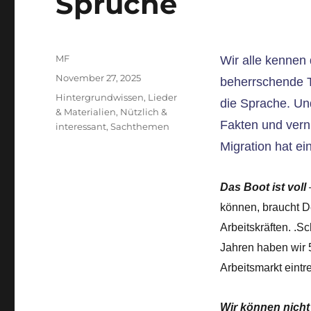
Sprüche
Autor
MF
Wir alle kennen 
Veröffentlicht
November 27, 2025
beherrschende T
am
Kategorien
Hintergrundwissen
,
Lieder
die Sprache. Und
& Materialien
,
Nützlich &
Fakten und ver
interessant
,
Sachthemen
Migration hat e
Das Boot ist voll
können, braucht D
Arbeitskräften. .Sc
Jahren haben wir 5
Arbeitsmarkt eintr
Wir können nicht