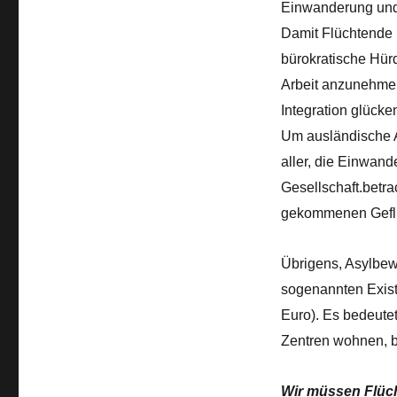
Einwanderung und 
Damit Flüchtende u
bürokratische Hürd
Arbeit anzunehmen
Integration glücke
Um ausländische A
aller, die Einwand
Gesellschaft.betr
gekommenen Geflüch
Übrigens, Asylbe
sogenannten Exist
Euro). Es bedeutet
Zentren wohnen, b
Wir müssen Flüc