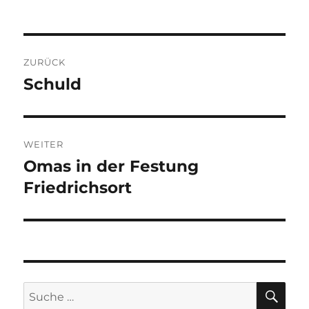
am
Beitragsnavigation
ZURÜCK
Schuld
Vorheriger
Beitrag:
WEITER
Omas in der Festung
Nächster
Beitrag:
Friedrichsort
SU
Suche