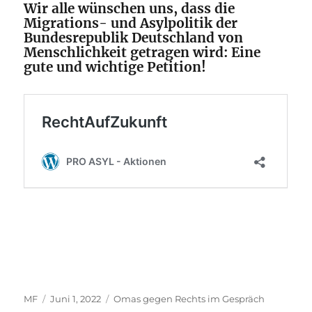
Wir alle wünschen uns, dass die
Migrations- und Asylpolitik der
Bundesrepublik Deutschland von
Menschlichkeit getragen wird: Eine
gute und wichtige Petition!
Autor
Veröffentlicht
Kategorien
MF
Juni 1, 2022
Omas gegen Rechts im Gespräch