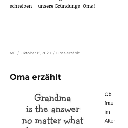
schreiben – unsere Gründungs-Oma!
Autor
Veröffentlicht
Kategorien
MF
Oktober 15, 2020
Oma erzählt
am
Oma erzählt
Ob
frau
im
Alter