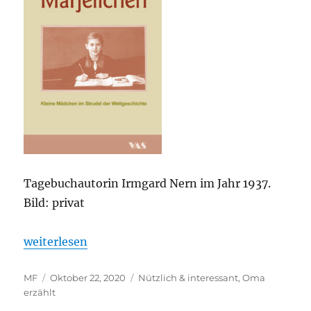
Tagebuchautorin Irmgard Nern im Jahr 1937.
Bild: privat
„Buchvorstellung Marjellchen“
weiterlesen
Autor
Veröffentlicht
Kategorien
MF
Oktober 22, 2020
Nützlich & interessant
,
Oma
am
erzählt