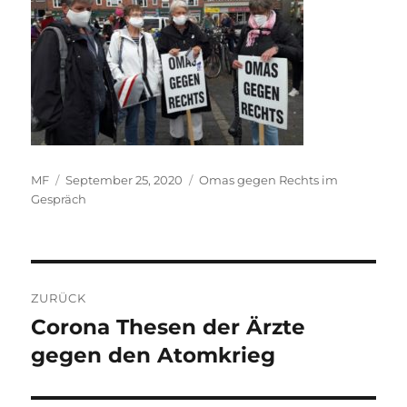
Autor
Veröffentlicht
Kategorien
MF
September 25, 2020
Omas gegen Rechts im
am
Gespräch
Beitragsnavigation
ZURÜCK
Corona Thesen der Ärzte
Vorheriger
Beitrag:
gegen den Atomkrieg