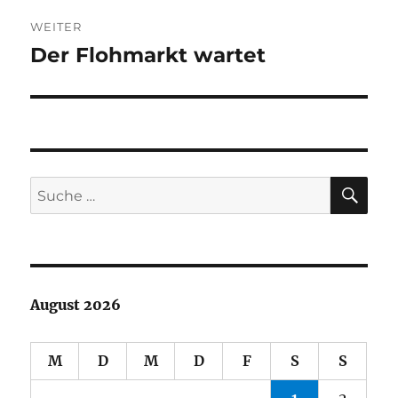
WEITER
Der Flohmarkt wartet
Nächster
Beitrag:
SU
Suche
nach:
August 2026
M
D
M
D
F
S
S