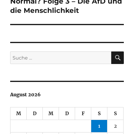
Normal? Folge 3 – Die AfD und
Nächster
Beitrag:
die Menschlichkeit
SU
Suche
nach:
August 2026
M
D
M
D
F
S
S
1
2