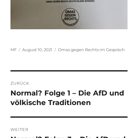
Autor
Veröffentlicht
Kategorien
MF
August 10, 2021
Omas gegen Rechts im Gespräch
am
Beitragsnavigation
ZURÜCK
Normal? Folge 1 – Die AfD und
Vorheriger
Beitrag:
völkische Traditionen
WEITER