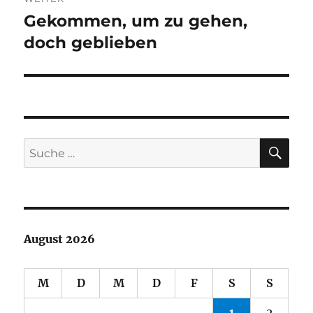
Gekommen, um zu gehen,
Nächster
Beitrag:
doch geblieben
SU
Suche
nach:
August 2026
M
D
M
D
F
S
S
1
2