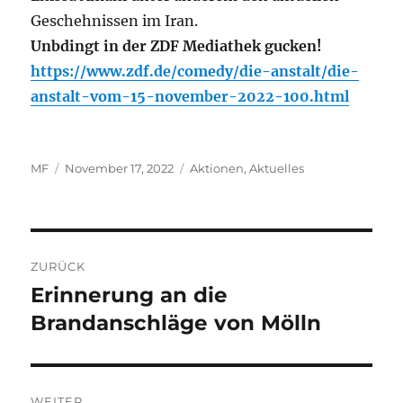
Geschehnissen im Iran.
Unbdingt in der ZDF Mediathek gucken!
https://www.zdf.de/comedy/die-anstalt/die-
anstalt-vom-15-november-2022-100.html
Autor
Veröffentlicht
Kategorien
MF
November 17, 2022
Aktionen
,
Aktuelles
am
Beitragsnavigation
ZURÜCK
Erinnerung an die
Vorheriger
Beitrag:
Brandanschläge von Mölln
WEITER