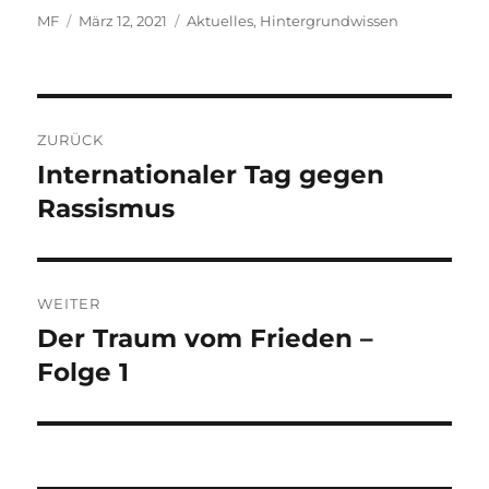
Autor
Veröffentlicht
Kategorien
MF
März 12, 2021
Aktuelles
,
Hintergrundwissen
am
Beitragsnavigation
ZURÜCK
Internationaler Tag gegen
Vorheriger
Beitrag:
Rassismus
WEITER
Der Traum vom Frieden –
Nächster
Beitrag:
Folge 1