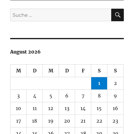
SU
Suche
nach:
August 2026
M
D
M
D
F
S
S
1
2
3
4
5
6
7
8
9
10
11
12
13
14
15
16
17
18
19
20
21
22
23
24
25
26
27
28
29
30