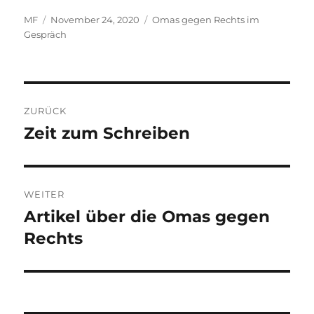
Autor
Veröffentlicht
Kategorien
MF
November 24, 2020
Omas gegen Rechts im
am
Gespräch
Beitragsnavigation
ZURÜCK
Zeit zum Schreiben
Vorheriger
Beitrag:
WEITER
Artikel über die Omas gegen
Nächster
Beitrag:
Rechts