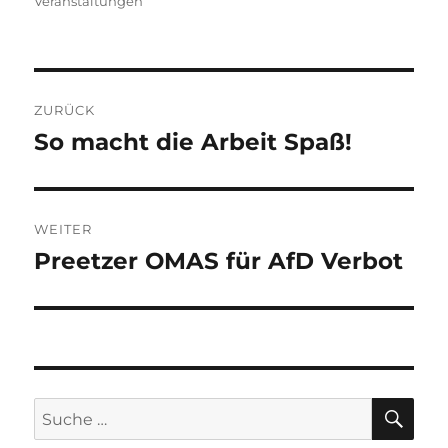
Veranstaltungen
Beitragsnavigation
ZURÜCK
So macht die Arbeit Spaß!
Vorheriger
Beitrag:
WEITER
Preetzer OMAS für AfD Verbot
Nächster
Beitrag:
SU
Suche
nach: