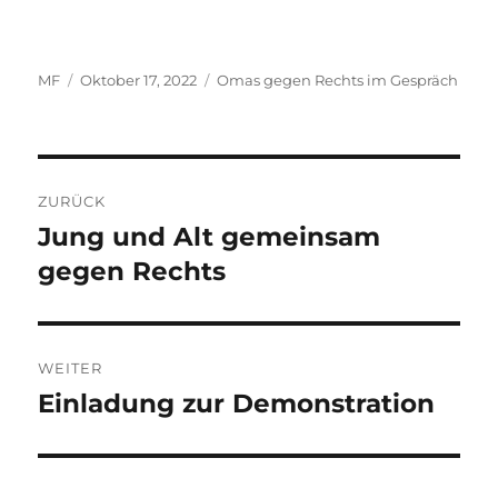
Autor
Veröffentlicht
Kategorien
MF
Oktober 17, 2022
Omas gegen Rechts im Gespräch
am
Beitragsnavigation
ZURÜCK
Jung und Alt gemeinsam
Vorheriger
Beitrag:
gegen Rechts
WEITER
Einladung zur Demonstration
Nächster
Beitrag: