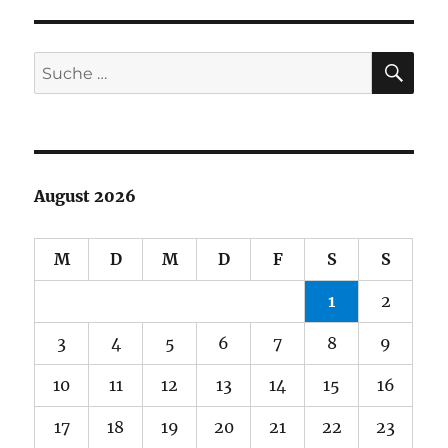
SU
Suche
nach:
August 2026
M
D
M
D
F
S
S
1
2
3
4
5
6
7
8
9
10
11
12
13
14
15
16
17
18
19
20
21
22
23