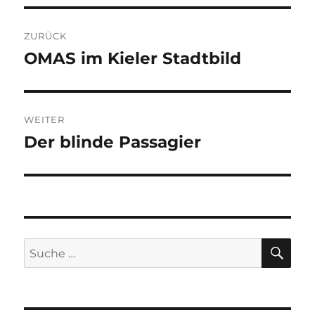
Beitragsnavigation
ZURÜCK
OMAS im Kieler Stadtbild
Vorheriger
Beitrag:
WEITER
Der blinde Passagier
Nächster
Beitrag:
SU
Suche
nach: