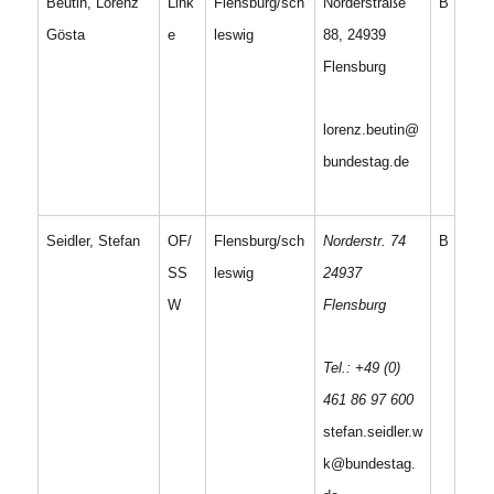
Beutin, Lorenz
Link
Flensburg/sch
Norderstraße
B
Gösta
e
leswig
88, 24939
Flensburg
lorenz.beutin@
bundestag.de
Seidler, Stefan
OF/
Flensburg/sch
Norderstr. 74
B
SS
leswig
24937
W
Flensburg
Tel.: +49 (0)
461 86 97 600
stefan.seidler.w
k@bundestag.