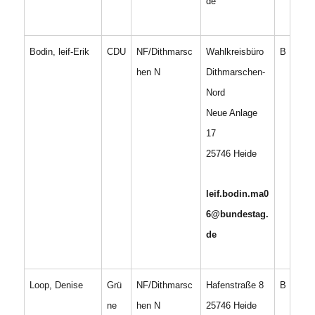
de
Bodin, leif-Erik
CDU
NF/Dithmarsc
Wahlkreisbüro
B
hen N
Dithmarschen-
Nord
Neue Anlage
17
25746 Heide
leif.bodin.ma0
6@bundestag.
de
Loop, Denise
Grü
NF/Dithmarsc
Hafenstraße 8
B
ne
hen N
25746 Heide