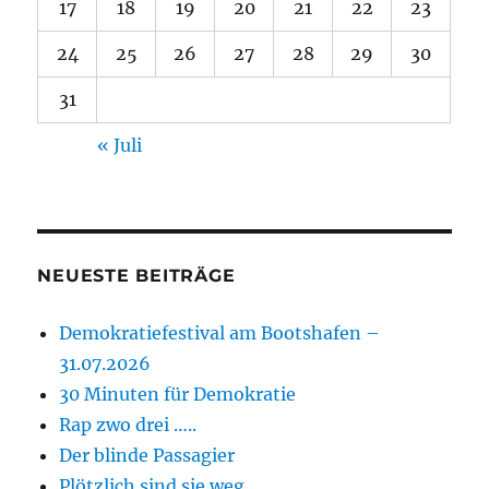
17
18
19
20
21
22
23
24
25
26
27
28
29
30
31
« Juli
NEUESTE BEITRÄGE
Demokratiefestival am Bootshafen –
31.07.2026
30 Minuten für Demokratie
Rap zwo drei …..
Der blinde Passagier
Plötzlich sind sie weg