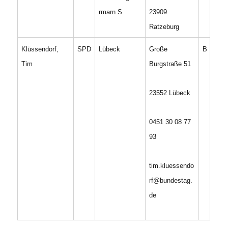
rmarn S
23909
Ratzeburg
Klüssendorf,
SPD
Lübeck
Große
B
Tim
Burgstraße 51
23552 Lübeck
0451 30 08 77
93
tim.kluessendo
rf@bundestag.
de