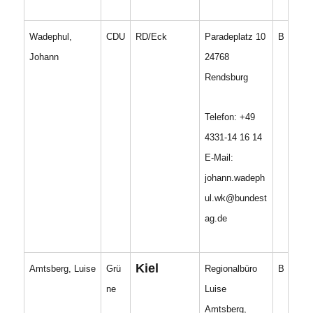
Wadephul,
CDU
RD/Eck
Paradeplatz 10
B
Johann
24768
Rendsburg
Telefon: +49
4331-14 16 14
E-Mail:
johann.wadeph
ul.wk@bundest
ag.de
Kiel
Amtsberg, Luise
Grü
Regionalbüro
B
ne
Luise
Amtsberg,