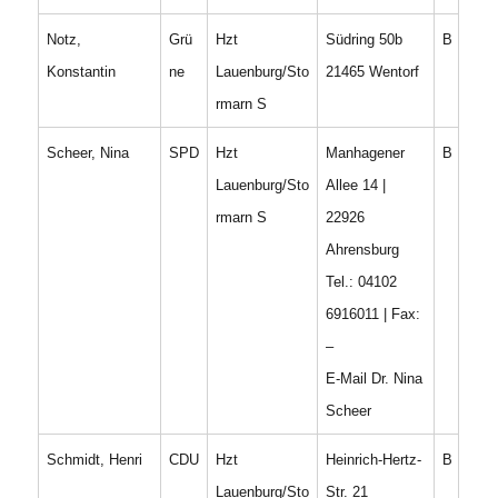
Notz,
Grü
Hzt
Südring 50b
B
Konstantin
ne
Lauenburg/Sto
21465 Wentorf
rmarn S
Scheer, Nina
SPD
Hzt
Manhagener
B
Lauenburg/Sto
Allee 14 |
rmarn S
22926
Ahrensburg
Tel.: 04102
6916011 | Fax:
–
E-Mail Dr. Nina
Scheer
Schmidt, Henri
CDU
Hzt
Heinrich-Hertz-
B
Lauenburg/Sto
Str. 21