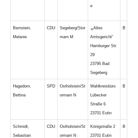
e
„
Bernstein,
CDU
Segeberg/Stor
Altes
B
Melanie
marn M
Amtsgericht“
Hamburger Str.
29
23795 Bad
Segeberg
Hagedorn,
SPD
Ostholstein/St
Wahlkreisbüro
B
Bettina
ormarn N
Lübecker
Straße 6
23701 Eutin
Schmidt,
CDU
Ostholstein/St
Königstraße 2
B
Sebastian
ormarn N
23701 Eutin