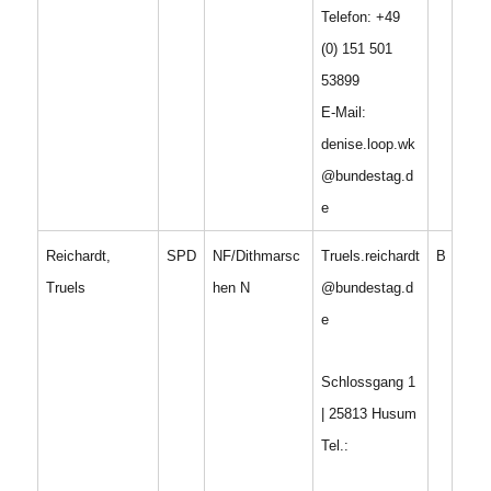
Telefon: +49
(0) 151 501
53899
E-Mail:
denise.loop.wk
@bundestag.d
e
Reichardt,
SPD
NF/Dithmarsc
Truels.reichardt
B
Truels
hen N
@bundestag.d
e
Schlossgang 1
| 25813 Husum
Tel.: