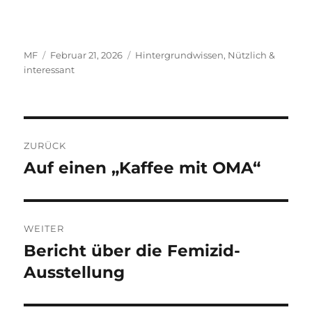
Autor
Veröffentlicht
Kategorien
MF
Februar 21, 2026
Hintergrundwissen
,
Nützlich &
am
interessant
Beitragsnavigation
ZURÜCK
Auf einen „Kaffee mit OMA“
Vorheriger
Beitrag:
WEITER
Bericht über die Femizid-
Nächster
Beitrag:
Ausstellung