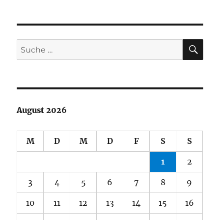
SU
Suche
nach:
August 2026
M
D
M
D
F
S
S
1
2
3
4
5
6
7
8
9
10
11
12
13
14
15
16