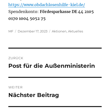
https://www.obdachlosenhilfe-kiel.de/
Spendenkonto:
Fördesparkasse DE 44 2105
0170 1004 5052 75
Autor
Veröffentlicht
Kategorien
MF
Dezember 17, 2023
Aktionen
,
Aktuelles
am
Beitragsnavigation
ZURÜCK
Post für die Außenministerin
Vorheriger
Beitrag:
WEITER
Nächster Beitrag
Nächster
Beitrag: