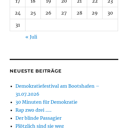
17
18
19
20
21
22
23
24
25
26
27
28
29
30
31
« Juli
NEUESTE BEITRÄGE
Demokratiefestival am Bootshafen –
31.07.2026
30 Minuten für Demokratie
Rap zwo drei …..
Der blinde Passagier
Plötzlich sind sie weg