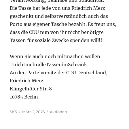
Verantwortung, Teilhabe und Solidarität.
Die Tasse hat jede von uns Friedrich Merz
geschenkt und selbstverständlich auch das
Porto aus eigener Tasche bezahlt. Es freut uns,
dass die CDU nun von ihr nicht benötigte
Tassen für soziale Zwecke spenden will!!!
Wenn Sie auch noch mitmachen wollen:
#nichtmehralleTassenimSchrank.
An den Parteivorsitz der CDU Deutschland,
Friedrich Merz
Klingelhöfer Str. 8
10785 Berlin
Autor
Veröffentlicht
Kategorien
SKS
März 2, 2025
Aktionen
am