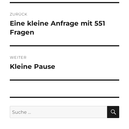
Beitragsnavigation
ZURÜCK
Eine kleine Anfrage mit 551
Vorheriger
Beitrag:
Fragen
WEITER
Kleine Pause
Nächster
Beitrag:
SU
Suche
nach: