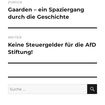
ZURÜCK
Gaarden – ein Spaziergang
Vorheriger
Beitrag:
durch die Geschichte
WEITER
Keine Steuergelder für die AfD
Nächster
Beitrag:
Stiftung!
SU
Suche
nach: