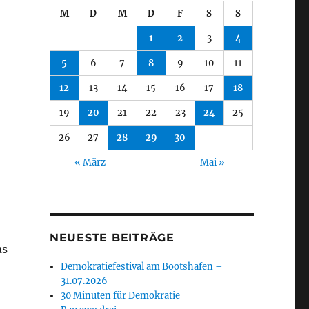
M
D
M
D
F
S
S
1
2
3
4
5
6
7
8
9
10
11
12
13
14
15
16
17
18
19
20
21
22
23
24
25
26
27
28
29
30
« März
Mai »
NEUESTE BEITRÄGE
as
Demokratiefestival am Bootshafen –
h
31.07.2026
30 Minuten für Demokratie