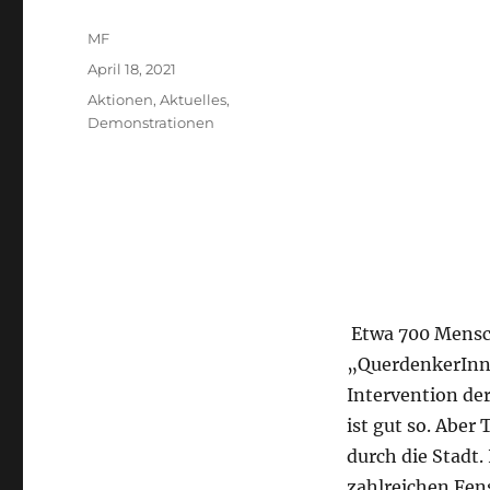
Autor
MF
Veröffentlicht
April 18, 2021
am
Kategorien
Aktionen
,
Aktuelles
,
Demonstrationen
Etwa 700 Mensch
„QuerdenkerInn
Intervention de
ist gut so. Abe
durch die Stadt.
zahlreichen Fens