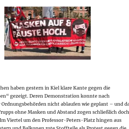
en haben gestern in Kiel klare Kante gegen die
en“ gezeigt. Deren Demonstration konnte nach
r Ordnungsbehörden nicht ablaufen wie geplant – und d
r Trupps ohne Masken und Abstand zogen schließlich doc
 Im Viertel um den Professor-Peters-Platz hingen aus
tern und Balkonen rote Stoffteile als Protest gegen die