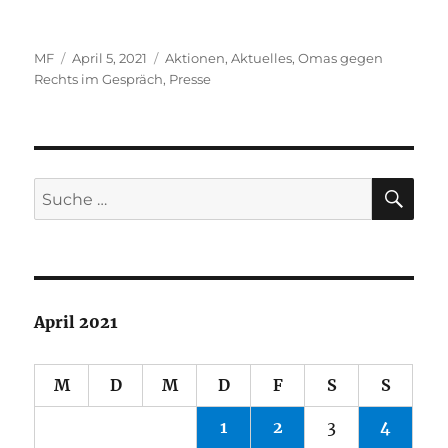
Autor
Veröffentlicht
Kategorien
MF
April 5, 2021
Aktionen
,
Aktuelles
,
Omas gegen
am
Rechts im Gespräch
,
Presse
SU
Suche
nach:
April 2021
M
D
M
D
F
S
S
1
2
3
4