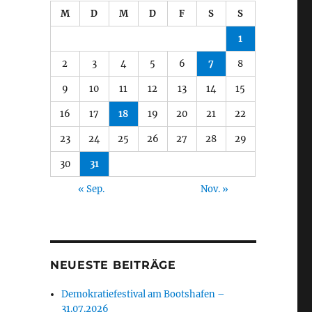
M
D
M
D
F
S
S
1
2
3
4
5
6
7
8
9
10
11
12
13
14
15
16
17
18
19
20
21
22
23
24
25
26
27
28
29
30
31
« Sep.
Nov. »
NEUESTE BEITRÄGE
Demokratiefestival am Bootshafen –
31.07.2026