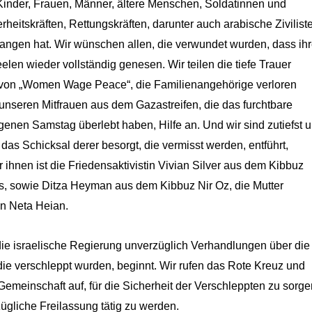
 Kinder, Frauen, Männer, ältere Menschen, Soldatinnen und
rheitskräften, Rettungskräften, darunter auch arabische Zivilist
angen hat. Wir wünschen allen, die verwundet wurden, dass ih
elen wieder vollständig genesen. Wir teilen die tiefe Trauer
 von „Women Wage Peace“, die Familienangehörige verloren
unseren Mitfrauen aus dem Gazastreifen, die das furchtbare
genen Samstag überlebt haben, Hilfe an. Und wir sind zutiefst 
 das Schicksal derer besorgt, die vermisst werden, entführt,
r ihnen ist die Friedensaktivistin Vivian Silver aus dem Kibbuz
ns, sowie Ditza Heyman aus dem Kibbuz Nir Oz, die Mutter
rin Neta Heian.
 die israelische Regierung unverzüglich Verhandlungen über die
 die verschleppt wurden, beginnt. Wir rufen das Rote Kreuz und
 Gemeinschaft auf, für die Sicherheit der Verschleppten zu sorge
zügliche Freilassung tätig zu werden.