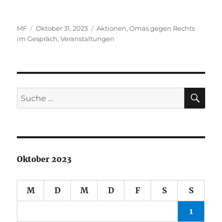
Autor
Veröffentlicht
Kategorien
MF
Oktober 31, 2023
Aktionen
,
Omas gegen Rechts
am
im Gespräch
,
Veranstaltungen
SU
Suche
nach:
Oktober 2023
M
D
M
D
F
S
S
1