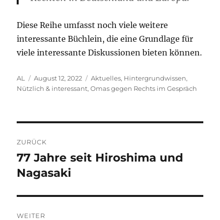
Diese Reihe umfasst noch viele weitere
interessante Büchlein, die eine Grundlage für
viele interessante Diskussionen bieten können.
Autor
Veröffentlicht
Kategorien
AL
August 12, 2022
Aktuelles
,
Hintergrundwissen
,
am
Nützlich & interessant
,
Omas gegen Rechts im Gespräch
Beitragsnavigation
ZURÜCK
77 Jahre seit Hiroshima und
Vorheriger
Beitrag:
Nagasaki
WEITER