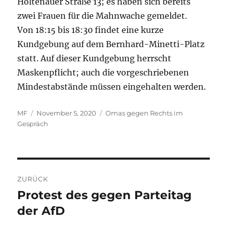
Holtenauer Straße 13; es haben sich bereits
zwei Frauen für die Mahnwache gemeldet.
Von 18:15 bis 18:30 findet eine kurze
Kundgebung auf dem Bernhard-Minetti-Platz
statt. Auf dieser Kundgebung herrscht
Maskenpflicht; auch die vorgeschriebenen
Mindestabstände müssen eingehalten werden.
Autor
Veröffentlicht
Kategorien
MF
November 5, 2020
Omas gegen Rechts im
am
Gespräch
Beitragsnavigation
ZURÜCK
Protest des gegen Parteitag
Vorheriger
Beitrag:
der AfD