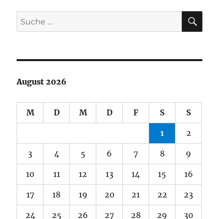
SU
Suche
nach:
August 2026
M
D
M
D
F
S
S
1
2
3
4
5
6
7
8
9
10
11
12
13
14
15
16
17
18
19
20
21
22
23
24
25
26
27
28
29
30