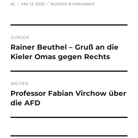
Autor
Veröffentlicht
Kategorien
AL
Mai 13, 2020
Nützlich & interessant
am
Beitragsnavigation
ZURÜCK
Rainer Beuthel – Gruß an die
Vorheriger
Beitrag:
Kieler Omas gegen Rechts
WEITER
Professor Fabian Virchow über
Nächster
Beitrag:
die AFD