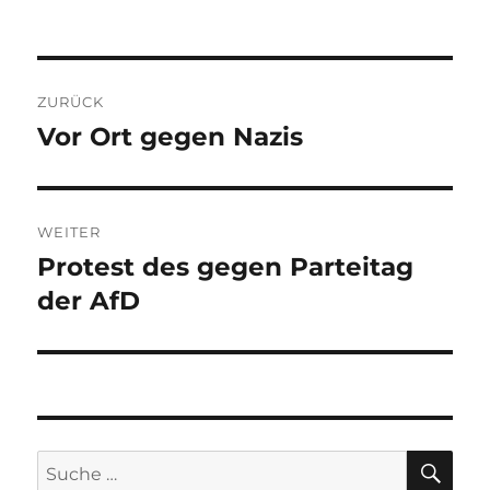
am
Beitragsnavigation
ZURÜCK
Vor Ort gegen Nazis
Vorheriger
Beitrag:
WEITER
Protest des gegen Parteitag
Nächster
Beitrag:
der AfD
SU
Suche