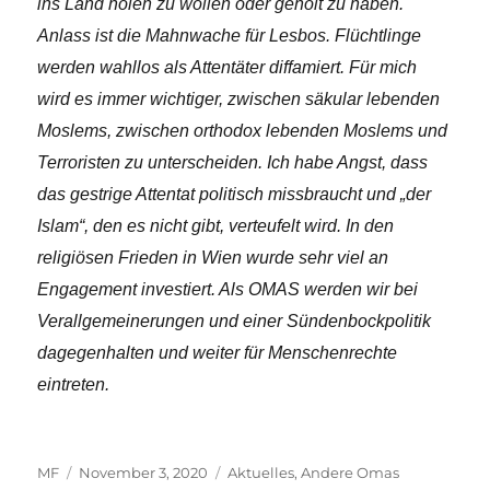
ins Land holen zu wollen oder geholt zu haben.
Anlass ist die Mahnwache für Lesbos. Flüchtlinge
werden wahllos als Attentäter diffamiert. Für mich
wird es immer wichtiger, zwischen säkular lebenden
Moslems, zwischen orthodox lebenden Moslems und
Terroristen zu unterscheiden. Ich habe Angst, dass
das gestrige Attentat politisch missbraucht und „der
Islam“, den es nicht gibt, verteufelt wird. In den
religiösen Frieden in Wien wurde sehr viel an
Engagement investiert. Als OMAS werden wir bei
Verallgemeinerungen und einer Sündenbockpolitik
dagegenhalten und weiter für Menschenrechte
eintreten.
Autor
Veröffentlicht
Kategorien
MF
November 3, 2020
Aktuelles
,
Andere Omas