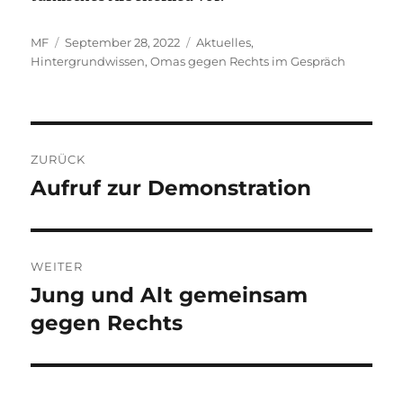
Autor
Veröffentlicht
Kategorien
MF
September 28, 2022
Aktuelles
,
am
Hintergrundwissen
,
Omas gegen Rechts im Gespräch
Beitragsnavigation
ZURÜCK
Aufruf zur Demonstration
Vorheriger
Beitrag:
WEITER
Jung und Alt gemeinsam
Nächster
Beitrag:
gegen Rechts