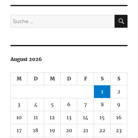
SU
Suche
nach:
August 2026
M
D
M
D
F
S
S
1
2
3
4
5
6
7
8
9
10
11
12
13
14
15
16
17
18
19
20
21
22
23