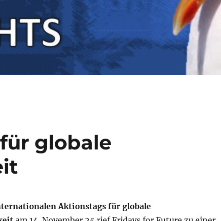
für globale
it
nternationalen Aktionstags für globale
keit
am 14. November 25 rief Fridays for Future zu einer