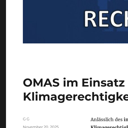
OMAS im Einsatz 
Klimagerechtigke
Autor
G G
Anlässlich des
i
Veröffentlicht
November 20, 2025
Klimagerechtig