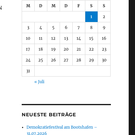
M
D
M
D
F
S
S
N
1
2
3
4
5
6
7
8
9
10
11
12
13
14
15
16
17
18
19
20
21
22
23
24
25
26
27
28
29
30
31
« Juli
NEUESTE BEITRÄGE
Demokratiefestival am Bootshafen –
31.07.2026