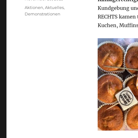
am
Kategorien
Aktionen
,
Aktuelles
,
Kundgebung und
Demonstrationen
RECHTS kamen t
Kuchen, Muffins,