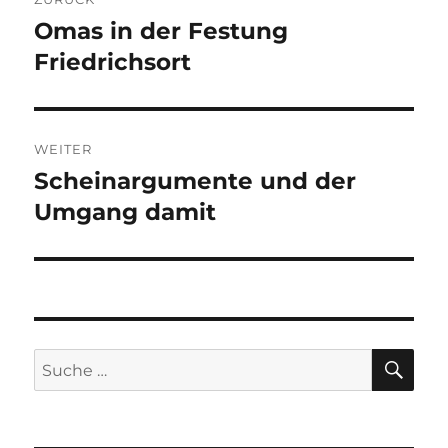
Omas in der Festung
Vorheriger
Beitrag:
Friedrichsort
WEITER
Scheinargumente und der
Nächster
Beitrag:
Umgang damit
SU
Suche
nach: