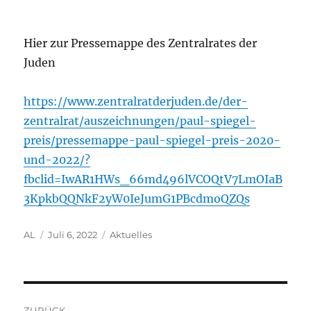
Hier zur Pressemappe des Zentralrates der
Juden
https://www.zentralratderjuden.de/der-
zentralrat/auszeichnungen/paul-spiegel-
preis/pressemappe-paul-spiegel-preis-2020-
und-2022/?
fbclid=IwAR1HWs_66md496lVCOQtV7LmOIaB
3KpkbQQNkF2yW0IeJumG1PBcdmoQZQs
Autor
Veröffentlicht
Kategorien
AL
Juli 6, 2022
Aktuelles
am
Beitragsnavigation
ZURÜCK