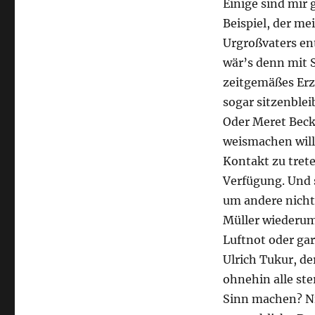
Einige sind mir 
Beispiel, der me
Urgroßvaters en
wär’s denn mit 
zeitgemäßes Erz
sogar sitzenble
Oder Meret Becke
weismachen will
Kontakt zu trete
Verfügung. Und s
um andere nicht
Müller wiederum
Luftnot oder ga
Ulrich Tukur, de
ohnehin alle s
Sinn machen? Nic