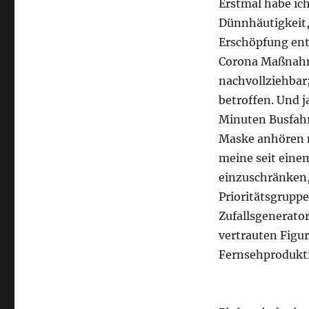
Erstmal habe ich
Dünnhäutigkeit,
Erschöpfung ent
Corona Maßnahme
nachvollziehbar;
betroffen. Und j
Minuten Busfahr
Maske anhören 
meine seit eine
einzuschränken,
Prioritätsgrupp
Zufallsgenerator
vertrauten Figu
Fernsehprodukt