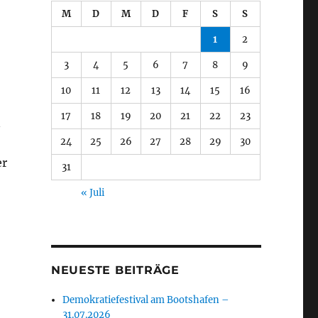
M
D
M
D
F
S
S
1
2
3
4
5
6
7
8
9
10
11
12
13
14
15
16
17
18
19
20
21
22
23
n
24
25
26
27
28
29
30
er
31
« Juli
NEUESTE BEITRÄGE
Demokratiefestival am Bootshafen –
31.07.2026