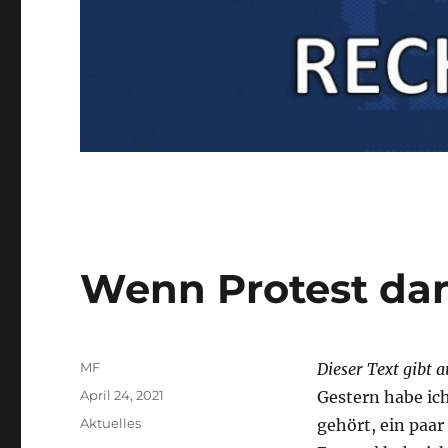
Wenn Protest da
Autor
MF
Dieser Text gibt 
Veröffentlicht
April 24, 2021
Gestern
habe ic
am
Kategorien
Aktuelles
gehört, ein paa