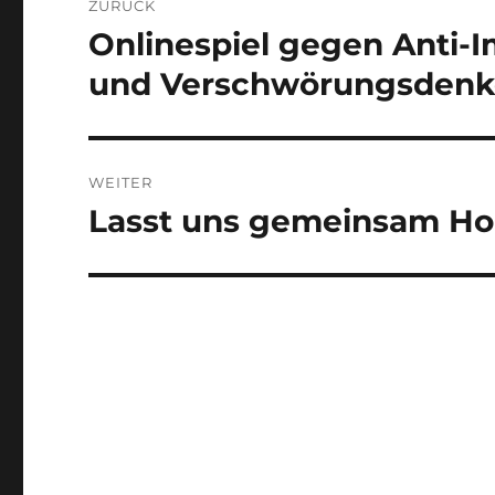
ZURÜCK
Onlinespiel gegen Anti-
Vorheriger
Beitrag:
und Verschwörungsden
WEITER
Lasst uns gemeinsam Hor
Nächster
Beitrag: