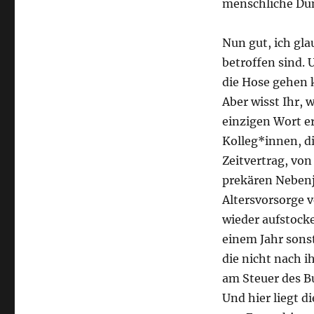
menschliche D
Nun gut, ich gla
betroffen sind. 
die Hose gehen 
Aber wisst Ihr, 
einzigen Wort e
Kolleg*innen, d
Zeitvertrag, vo
prekären Nebenj
Altersvorsorge v
wieder aufstocke
einem Jahr sons
die nicht nach 
am Steuer des B
Und hier liegt d