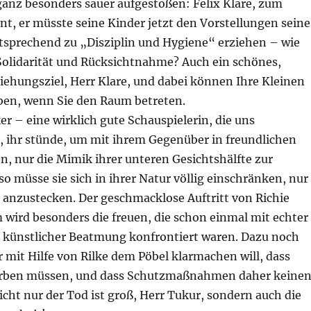
ganz besonders sauer aufgestoßen: Felix Klare, zum
int, er müsste seine Kinder jetzt den Vorstellungen seine
tsprechend zu „Disziplin und Hygiene“ erziehen – wie
Solidarität und Rücksichtnahme? Auch ein schönes,
iehungsziel, Herr Klare, und dabei können Ihre Kleinen
iben, wenn Sie den Raum betreten.
r – eine wirklich gute Schauspielerin, die uns
, ihr stünde, um mit ihrem Gegenüber in freundlichen
n, nur die Mimik ihrer unteren Gesichtshälfte zur
o müsse sie sich in ihrer Natur völlig einschränken, nur
 anzustecken. Der geschmacklose Auftritt von Richie
 wird besonders die freuen, die schon einmal mit echter
r künstlicher Beatmung konfrontiert waren. Dazu noch
r mit Hilfe von Rilke dem Pöbel klarmachen will, dass
terben müssen, und dass Schutzmaßnahmen daher keine
ht nur der Tod ist groß, Herr Tukur, sondern auch die